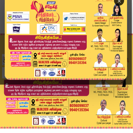
×
Home
வீடியோ ஸ்டோரி
🔴LIVE: இந்த ஓட்டு தான் அடுத்த 5 வருஷம்... வாக்...