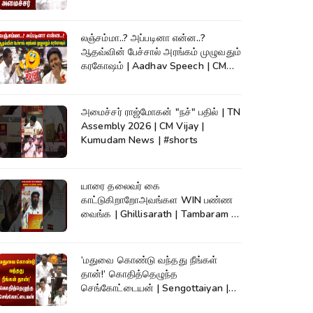
லஞ்சம்மா..? அப்படினா என்ன..?
ஆதவ்வின் பேச்சால் அரங்கம் முழுவதும்
கரகோஷம் | Aadhav Speech | CM
Vijay
அமைச்சர் ராஜ்மோகன் "நச்" பதில் | TN
Assembly 2026 | CM Vijay |
Kumudam News | #shorts
யாரை தலைவர் கை
காட்டுகிறாறோஅவங்கள WIN பண்ண
வைங்க | Ghillisarath | Tambaram |
Kumudam News | #shorts
‘மதுவை கொண்டு வந்தது நீங்கள்
தான்!’ கொதித்தெழுந்த
செங்கோட்டையன் | Sengottaiyan |
CM Vijay|TNAssembly