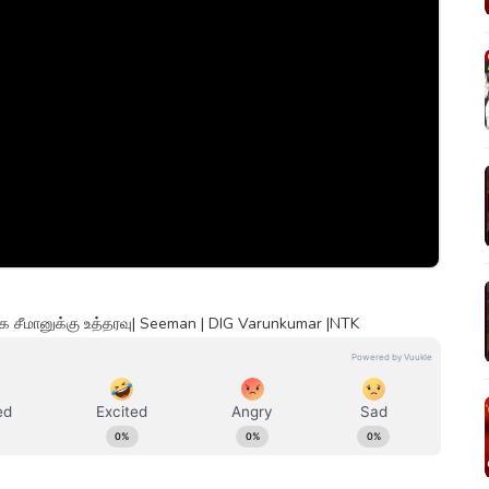
 சீமானுக்கு உத்தரவு| Seeman | DIG Varunkumar |NTK