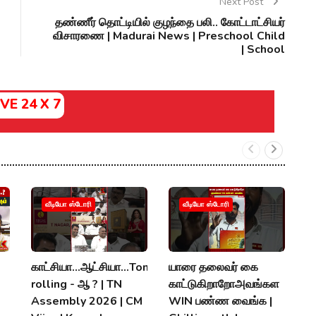
Next Post
தண்ணீர் தொட்டியில் குழந்தை பலி.. கோட்டாட்சியர்
விசாரணை | Madurai News | Preschool Child
| School
IVE 24 X 7
வீடியோ ஸ்டோரி
வீடியோ ஸ்டோரி
காட்சியா...ஆட்சியா...Tongu
யாரை தலைவர் கை
அ
rolling - ஆ ? | TN
காட்டுகிறாறோஅவங்கள
"ந
Assembly 2026 | CM
WIN பண்ண வைங்க |
A