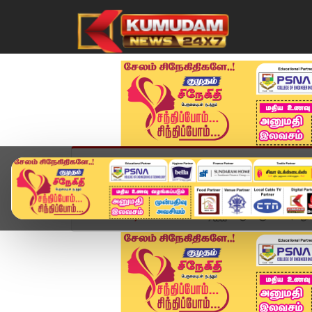
முகப்பு
விளையாட்டு
அண்மை
தமிழ்நாட
Home
வீடியோ ஸ்டோரி
டிஐஜி வருண்குமார் அவதூற