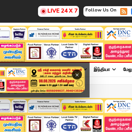
Follow Us On
LIVE 24 X 7
ு
சினிமா
அரசியல்
விளையாட்டு
இந்தியா
மேல
×
ு வழக்கு.. விசாரணைக்கு ஆ...