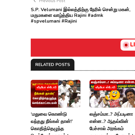
Previous Post
S.P. Velumani இல்லத்திற்கு நேரில் சென்று மகன்,
மருமகளை வாழ்த்திய Rajini #admk
#spvelumani #Rajini
L
RELATED POSTS
வீடியோ ஸ்டோரி
வீடியோ ஸ்டோரி
‘மதுவை கொண்டு
லஞ்சம்மா..? அப்படினா
வந்தது நீங்கள் தான்!’
என்ன..? ஆதவ்வின்
கொதித்தெழுந்த
பேச்சால் அரங்கம்