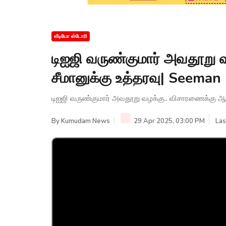
வீடியோ ஸ்டோரி
டிஐஜி வருண்குமார் அவதூறு
சீமானுக்கு உத்தரவு| Seema
டிஐஜி வருண்குமார் அவதூறு வழக்கு.. விசாரணைக்கு ஆ
By
Kumudam News
29 Apr 2025, 03:00 PM
Las