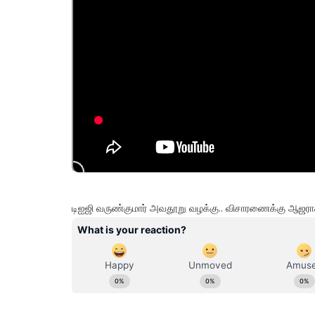
டிஐஜி வருண்குமார் அவதூறு வழக்கு.. விசாரணைக்கு ஆஜராக