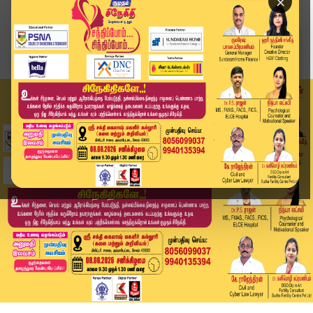
×
Home
வீடியோ ஸ்டோரி
2026 T20-ல் ஒரே குழுவில்இந்தியா, பாக். அணிகள் |...