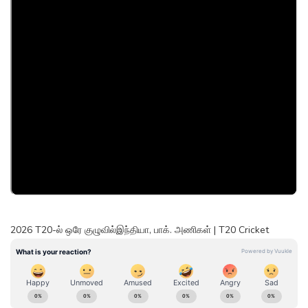
2026 T20-ல் ஒரே குழுவில்இந்தியா, பாக். அணிகள் | T20 Cricket