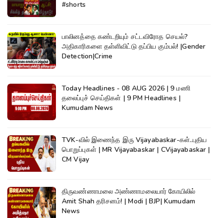
#shorts
பாலினத்தை கண்டறியும் சட்டவிரோத செயல்?
அதிகாரிகளை தள்ளிவிட்டு தப்பிய கும்பல்! |Gender
Detection|Crime
Today Headlines - 08 AUG 2026 | 9 மணி
தலைப்புச் செய்திகள் | 9 PM Headlines |
Kumudam News
TVK-வில் இணைந்த இரு Vijayabaskar-கள்..புதிய
பொறுப்புகள் | MR Vijayabaskar | CVijayabaskar |
CM Vijay
திருவண்ணாமலை அண்ணாமலையார் கோயிலில்
Amit Shah தரிசனம்! | Modi | BJP| Kumudam
News