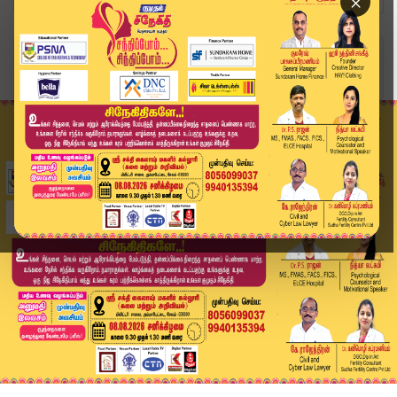
×
Home
வீடியோ ஸ்டோரி
ஆரஞ்சு அலர்ட் எச்சரிக்கை ⚠️| 10 மணி வரை மிக கன...