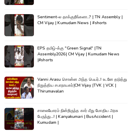
Sentiment-ல தாக்குறீங்களா..? | TN Assembly |
CM Vijay | Kumudam News | #shorts
EPS தமிழ்-க்கு "Green Signal" |TN
Assembly2026| CM Vijay | Kumudam News
|#shorts
Vanni Arasu சொன்ன அந்த பெயர்..! உடனே தடுத்து
நிறுத்திய சபாநாயகர்|CM Vijay |TVK | VCK |
Thirumavalan
சாலையோரம் நின்றிருந்த கார் மீது மோதிய அரசு
பேருந்து...! | Kanyakumari | BusAccident |
Kumudam |