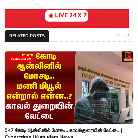
LIVE 24 X 7
RELATED POSTS
வீடியோ ஸ்டோரி
547 கோடி ஆன்லினில் மோசடி.. காவல்துறையின் வேட்டை |
Cybercrime | Kumudam News