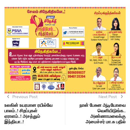
Previous Post
Next Post
உலகின் உயரமான ரயில்வே
நான் பேசுன ஆடியோவை
பாலம்..! சிறப்புகள்
வெளியிடுங்க..
ஏராளம்..! அசத்தும்
அண்ணாமலைக்கு
இந்தியா..!
அமைச்சர் மா.சு பதில்