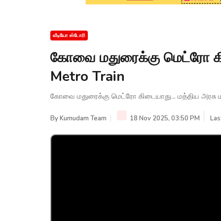
வீடியோ ஸ்டோரி
கோவை மதுரைக்கு மெட்ரோ கிடை
Metro Train
கோவை மதுரைக்கு மெட்ரோ கிடையாது... மத்திய அரசு மறு
By
Kumudam Team
18 Nov 2025, 03:50 PM
Las