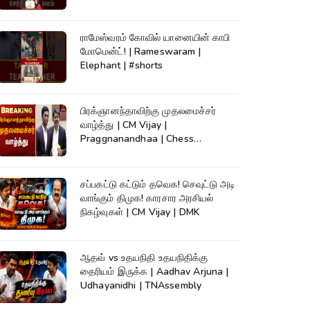
ராமேஸ்வரம் கோவில் யானையின் காபி
மோமென்ட்! | Rameswaram |
Elephant | #shorts
பிரக்ஞானந்தாவிற்கு முதலமைச்சர்
வாழ்த்து | CM Vijay |
Praggnanandhaa | Chess
Champion |KumudamNews
சப்பகட்டு கட்டும் தவெக! செவுட்டு அடி
வாங்கும் திமுக! காரசார அரசியல்
நிகழ்வுகள் | CM Vijay | DMK
ஆதவ் vs உதயநிதி உதயநிதிக்கு
தைரியம் இருக்க | Aadhav Arjuna |
Udhayanidhi | TNAssembly