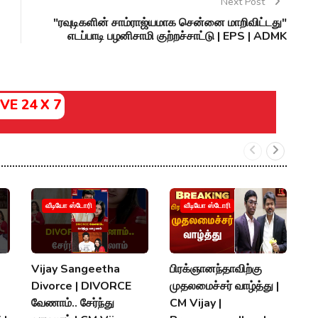
Next Post
"ரவுடிகளின் சாம்ராஜ்யமாக சென்னை மாறிவிட்டது"
எடப்பாடி பழனிசாமி குற்றச்சாட்டு | EPS | ADMK
IVE 24 X 7
வீடியோ ஸ்டோரி
வீடியோ ஸ்டோரி
Vijay Sangeetha
பிரக்ஞானந்தாவிற்கு
சப
Divorce | DIVORCE
முதலமைச்சர் வாழ்த்து |
செ
வேணாம்.. சேர்ந்து
CM Vijay |
த