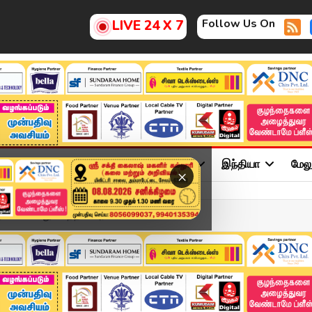
Follow Us On
LIVE 24 X 7
ு
சினிமா
அரசியல்
விளையாட்டு
இந்தியா
மேல
×
கிடையாது... மத்திய அரசு ம...