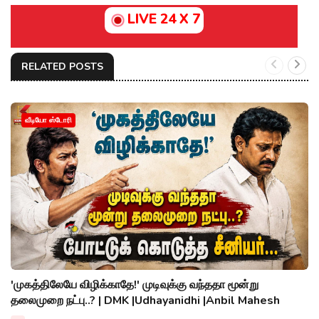
LIVE 24 X 7
RELATED POSTS
வீடியோ ஸ்டோரி
'முகத்திலேயே விழிக்காதே!' முடிவுக்கு வந்ததா மூன்று
தலைமுறை நட்பு..? | DMK |Udhayanidhi |Anbil Mahesh