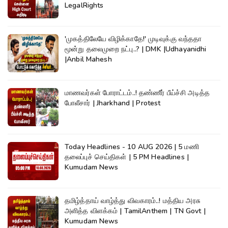
LegalRights
'முகத்திலேயே விழிக்காதே!' முடிவுக்கு வந்ததா
மூன்று தலைமுறை நட்பு..? | DMK |Udhayanidhi
|Anbil Mahesh
மாணவர்கள் போராட்டம்..! தண்ணீர் பீய்ச்சி அடித்த
போலீசார் | Jharkhand | Protest
Today Headlines - 10 AUG 2026 | 5 மணி
தலைப்புச் செய்திகள் | 5 PM Headlines |
Kumudam News
தமிழ்த்தாய் வாழ்த்து விவகாரம்..! மத்திய அரசு
அளித்த விளக்கம் | TamilAnthem | TN Govt |
Kumudam News