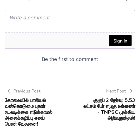
Previous Post
Next Post
கோவையில் பாலியல்
குரூப் 2 தேர்வு: 5.53
வன்கொடுமை புகார்:
லட்சம் பேர் எழுத உள்ளனர்
நடவடிக்கை எடுக்காமல்
- TNPSC முக்கிய
அலைக்கழிப்பு எனப்
அறிவுறுத்தல்!
பெண் வேதனை!