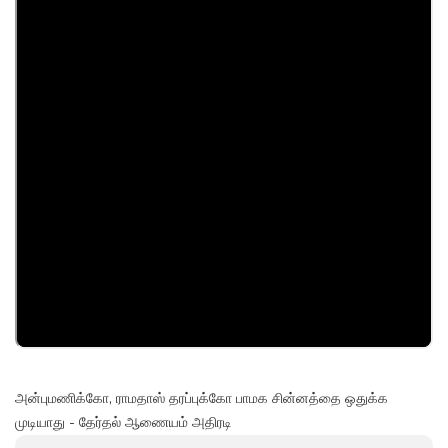
அன்புமணிக்கோ, ராமதாஸ் தரப்புக்கோ பாமக சின்னத்தை ஒதுக்க
முடியாது - தேர்தல் ஆணையம் அதிரடி