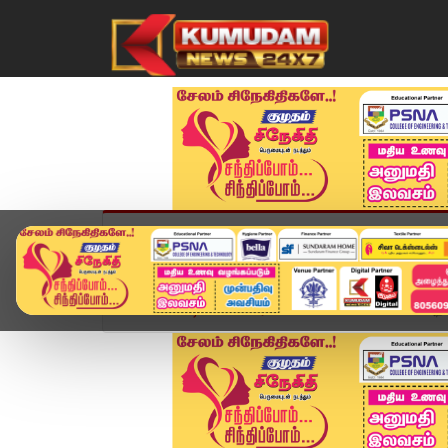
முகப்பு
விளையாட்டு
அண்மை
தமிழ்நாட
Home
வீடியோ ஸ்டோரி
வெளியான வெள்ளை அறிக்கை