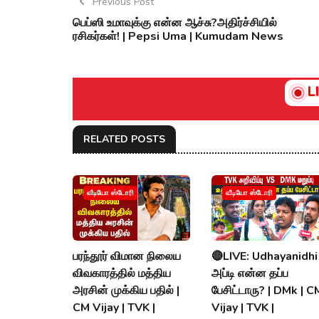
Previous Post
பெப்ஸி உமாவுக்கு என்ன ஆச்சு?அதிர்ச்சியில்
ரசிகர்கள்! | Pepsi Uma | Kumudam News
L
RELATED POSTS
வீடியோ ஸ்டோரி
வீடியோ ஸ்டோரி
பரந்தூர் விமான நிலைய
🔴LIVE: Udhayanidhi
விவகாரத்தில் மத்திய
அப்டி என்ன தப்ப
அரசின் முக்கிய பதில் |
பேசிட்டாரு? | DMk | C
CM Vijay | TVK |
Vijay | TVK |