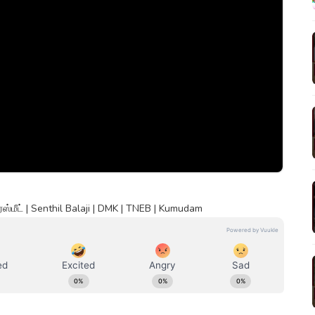
்மீட் | Senthil Balaji | DMK | TNEB | Kumudam