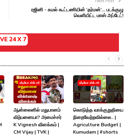
Next Post
ரஜினி - கமல் கூட்டணியின் ‘தர்மன்’... படக்குழு
வெளியிட்ட மாஸ் அப்டேட்!
IVE 24 X 7
ச
வீடியோ ஸ்டோரி
வீடியோ ஸ்டோரி
வழ
அ
வ
ஆன்லைனில் மதுபானம்
கொடுத்த வாக்குறுதியை
H
விற்பனையா? அமைச்சர்
நிறைவேற்றவில்லை.. |
Q
M
K Vignesh விளக்கம் |
Agriculture Budget |
CM Vijay | TVK |
Kumudam | #shorts
P