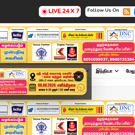
Follow Us On
LIVE 24 X 7
ு
சினிமா
அரசியல்
விளையாட்டு
இந்தியா
மேல
×
 - செந்தில் பாலாஜி பரபரப்...