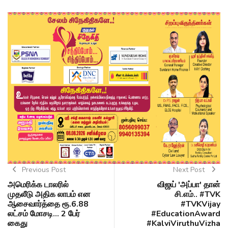
Previous Post
Next Post
அமெரிக்க டாலரில்
விஜய் 'அப்பா' தான்
முதலீடு அதிக லாபம் என
சி.எம்.. #TVK
ஆசைவார்த்தை ரூ.6.88
#TVKVijay
லட்சம் மோசடி... 2 பேர்
#EducationAward
கைது
#KalviViruthuVizha