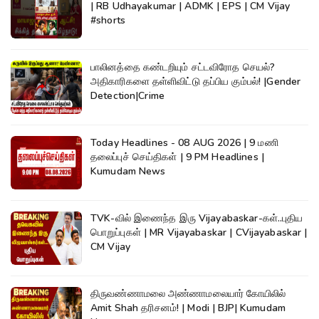
| RB Udhayakumar | ADMK | EPS | CM Vijay
#shorts
பாலினத்தை கண்டறியும் சட்டவிரோத செயல்?
அதிகாரிகளை தள்ளிவிட்டு தப்பிய கும்பல்! |Gender
Detection|Crime
Today Headlines - 08 AUG 2026 | 9 மணி
தலைப்புச் செய்திகள் | 9 PM Headlines |
Kumudam News
TVK-வில் இணைந்த இரு Vijayabaskar-கள்..புதிய
பொறுப்புகள் | MR Vijayabaskar | CVijayabaskar |
CM Vijay
திருவண்ணாமலை அண்ணாமலையார் கோயிலில்
Amit Shah தரிசனம்! | Modi | BJP| Kumudam