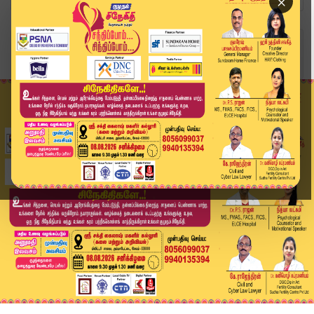
×
Home
வீடியோ ஸ்டோரி
விஜய்யிடம் கொடுக்கப்பட்ட மனு கடிதம்... பத்திரமா...