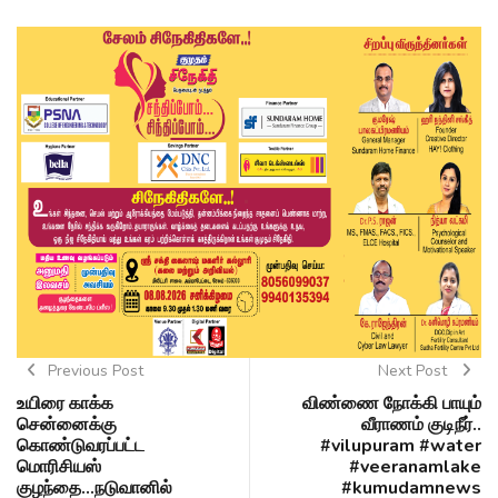
Previous Post
Next Post
உயிரை காக்க
விண்ணை நோக்கி பாயும்
சென்னைக்கு
வீராணம் குடிநீர்..
கொண்டுவரப்பட்ட
#vilupuram #water
மொரிசியஸ்
#veeranamlake
குழந்தை...நடுவானில்
#kumudamnews