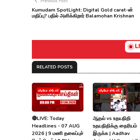
Previous Post
Kumudam SpotLight: Digital Gold carat-ன்
மதிப்பு? பதில் அளிக்கிறார் Balamohan Krishnan
L
RELATED POSTS
வீடியோ ஸ்டோரி
வீடியோ ஸ்டோரி
🔴LIVE: Today
ஆதவ் vs உதயநிதி
Headlines - 07 AUG
உதயநிதிக்கு தைரியம்
2026 | 9 மணி தலைப்புச்
இருக்க | Aadhav