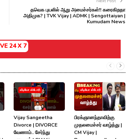
Next Post
தவெக புயலில் ஆறு அமைச்சர்கள்!! கரைகிறதா
அதிமுக? | TVK Vijay | ADMK | Sengottaiyan |
Kumudam News
IVE 24 X 7
வீடியோ ஸ்டோரி
வீடியோ ஸ்டோரி
Vijay Sangeetha
பிரக்ஞானந்தாவிற்கு
சப
Divorce | DIVORCE
முதலமைச்சர் வாழ்த்து |
செ
வேணாம்.. சேர்ந்து
CM Vijay |
த