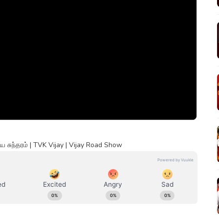
ிய சுந்தரம் | TVK Vijay | Vijay Road Show