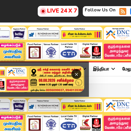
Follow Us On
LIVE 24 X 7
ு
சினிமா
அரசியல்
விளையாட்டு
இந்தியா
மேல
×
ோடு ஷோ விளக்குகிறார் ட...