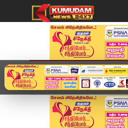
முகப்பு
விளையாட்டு
அண்மை
தமிழ்நாட
Home
வீடியோ ஸ்டோரி
புதுச்சேரியில் No விஜய் ர