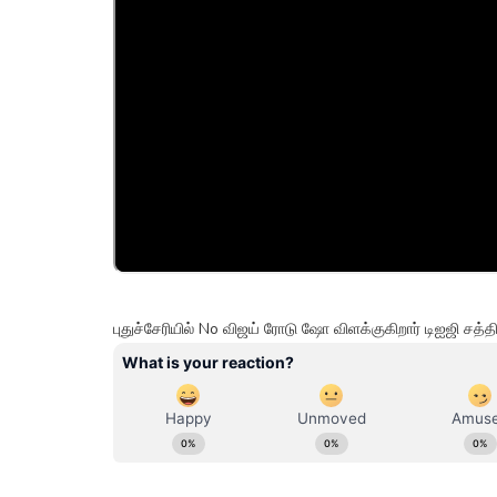
புதுச்சேரியில் No விஜய் ரோடு ஷோ விளக்குகிறார் டிஐஜி சத்த