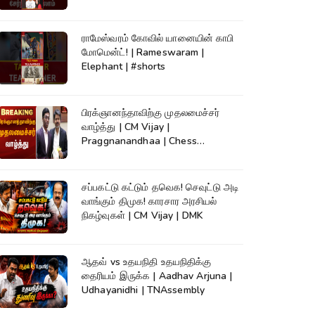
ராமேஸ்வரம் கோவில் யானையின் காபி
மோமென்ட்! | Rameswaram |
Elephant | #shorts
பிரக்ஞானந்தாவிற்கு முதலமைச்சர்
வாழ்த்து | CM Vijay |
Praggnanandhaa | Chess
Champion |KumudamNews
சப்பகட்டு கட்டும் தவெக! செவுட்டு அடி
வாங்கும் திமுக! காரசார அரசியல்
நிகழ்வுகள் | CM Vijay | DMK
ஆதவ் vs உதயநிதி உதயநிதிக்கு
தைரியம் இருக்க | Aadhav Arjuna |
Udhayanidhi | TNAssembly