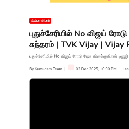
வீடியோ ஸ்டோரி
புதுச்சேரியில் No விஜய் ரோட
சுந்தரம் | TVK Vijay | Vij
புதுச்சேரியில் No விஜய் ரோடு ஷோ விளக்குகிறார் டிஐஜி 
By
Kumudam Team
02 Dec 2025, 10:00 PM
Las