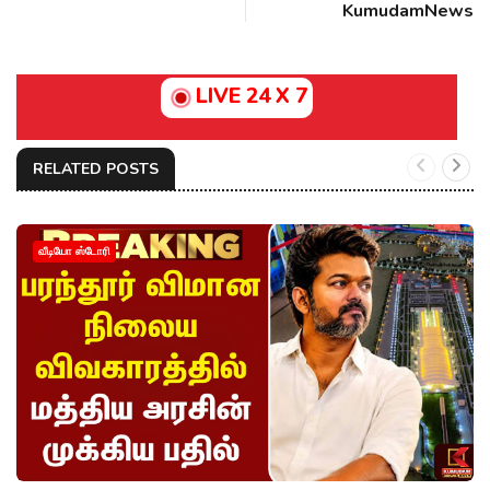
KumudamNews
LIVE 24 X 7
RELATED POSTS
வீடியோ ஸ்டோரி