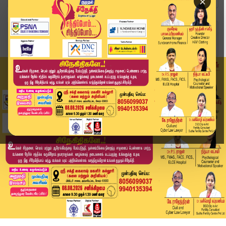
×
Home
வீடியோ ஸ்டோரி
மக்களின் ஒரு விரலில் தான் அடுத்த 5 வருஷம் | #el...