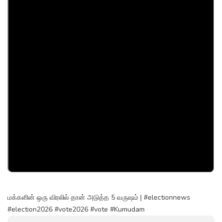
மக்களின் ஒரு விரலில் தான் அடுத்த 5 வருஷம் | #electionnews
#election2026 #vote2026 #vote #Kumudam