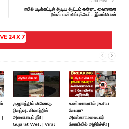
Next Post
ரயில் படிக்கட்டில் ஆடிய ஆட்டம் என்ன.. வைரலான
ரீல்ஸ்: மன்னிப்புக்கேட்ட இளம்பெண்
IVE 24 X 7
வீடியோ ஸ்டோரி
வீடியோ ஸ்டோரி
ம்
குஜராத்தில் வினோத
கண்ணாடியில் ரகசிய
"
நிகழ்வு.. கிணற்றில்
கேமரா?
-
 |
அலைபாயும் நீர்! |
அண்ணாமலையார்
எ
Gujarat Well | Viral
கோயிலில் அதிர்ச்சி! |
அ