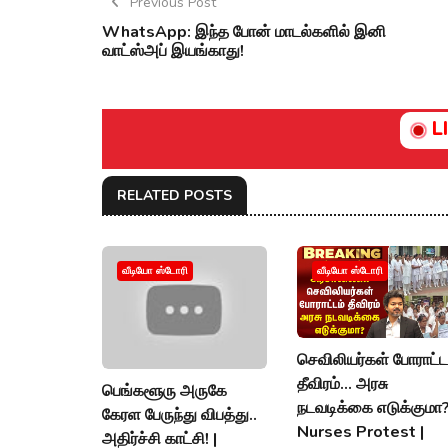
Previous Post
WhatsApp: இந்த போன் மாடல்களில் இனி
வாட்ஸ்அப் இயங்காது!
L
RELATED POSTS
வீடியோ ஸ்டோரி
வீடியோ ஸ்டோரி
செவிலியர்கள் போராட்ட
தீவிரம்... அரசு
பெங்களூரு அருகே
நடவடிக்கை எடுக்குமா?
கேரள பேருந்து விபத்து..
Nurses Protest |
அதிர்ச்சி காட்சி! |