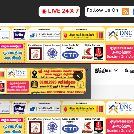
Follow Us On
LIVE 24 X 7
ு
சினிமா
அரசியல்
விளையாட்டு
இந்தியா
மேல
×
ல்லூரி மாணவி.. ஒன் சைட்...