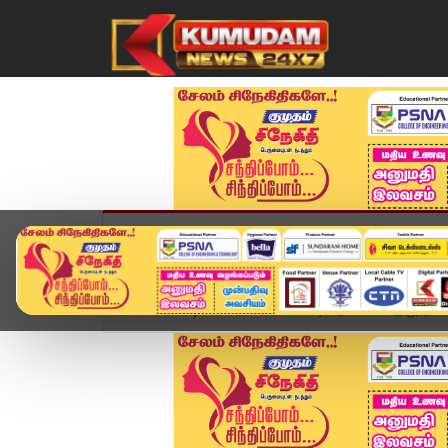
முகப்பு
விளையாட்டு
அண்மை
தமிழ்நாட
Home
வீடியோ ஸ்டோரி
வீட்டில் தனியாக இருந்த க