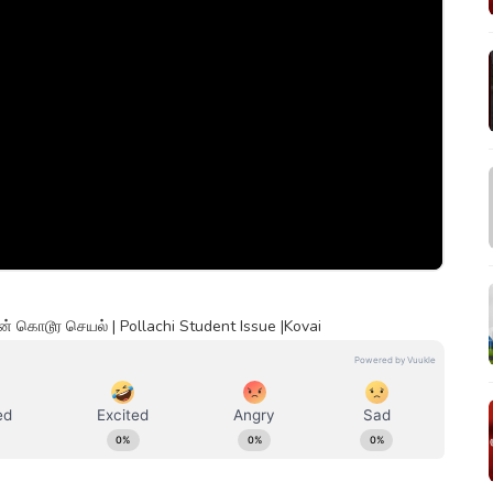
ன் கொடூர செயல் | Pollachi Student Issue |Kovai