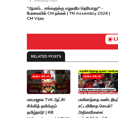
Previous Post
"ஆமாம்... எங்களுக்கு எதுவுமே தெரியாது!" -
பேரவையில் CM நக்கல் | TN Assembly 2026 |
CM Vijay
L
RELATED POSTS
வீடியோ ஸ்டோரி
வீடியோ ஸ்டோரி
மாயாஜால TVK ஆட்சி!
பாலினத்தை கண்டறியும
சிக்கித் தவிக்கும்
சட்டவிரோத செயல்?
தமிழ்நாடு! | RB
அதிகாரிகளை