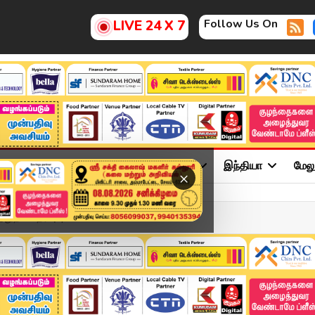
Follow Us On
LIVE 24 X 7
ு
சினிமா
அரசியல்
விளையாட்டு
இந்தியா
மேல
×
ுதான் தீர்வு! | Power C...