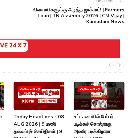
Next Post
விவசாயிகளுக்கு அடித்த ஜாக்பாட்! | Farmers
Loan | TN Assembly 2026 | CM Vijay |
Kumudam News
IVE 24 X 7
வீடியோ ஸ்டோரி
வீடியோ ஸ்டோரி
்
Today Headlines - 08
சட்டசபையில் பேப்பர்
த
AUG 2026 | 9 மணி
படிக்கச் சொல்றாரு..
அ
தலைப்புச் செய்திகள் | 9
அவரே படிக்கிறாரா
க