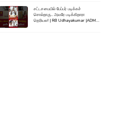
சட்டசபையில் பேப்பர் படிக்கச்
சொல்றாரு.. அவரே படிக்கிறாரா
தெரியல! | RB Udhayakumar |ADMK|
EPS #shorts