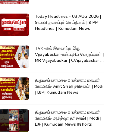
Detection|Crime
Today Headlines - 08 AUG 2026 |
9 மணி தலைப்புச் செய்திகள் | 9 PM
Headlines | Kumudam News
TVK-வில் இணைந்த இரு
Vijayabaskar-கள்..புதிய பொறுப்புகள் |
MR Vijayabaskar | CVijayabaskar |
CM Vijay
திருவண்ணாமலை அண்ணாமலையார்
கோயிலில் Amit Shah தரிசனம்! | Modi
| BJP| Kumudam News
திருவண்ணாமலை அண்ணாமலையார்
கோயிலில் அமித்ஷா தரிசனம்! | Modi |
BJP| Kumudam News #shorts