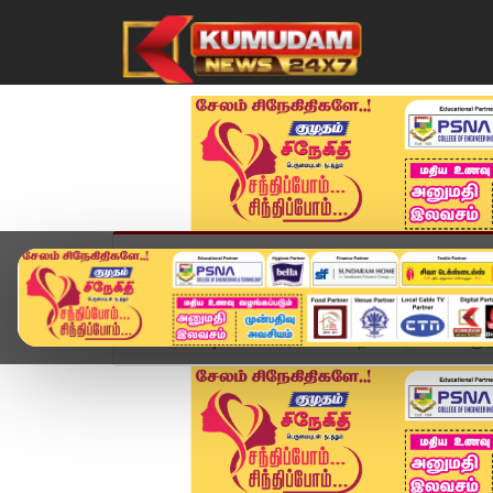
முகப்பு
விளையாட்டு
அண்மை
தமிழ்நாட
Home
வீடியோ ஸ்டோரி
மின் தடை பிரச்சனைக்கு இத