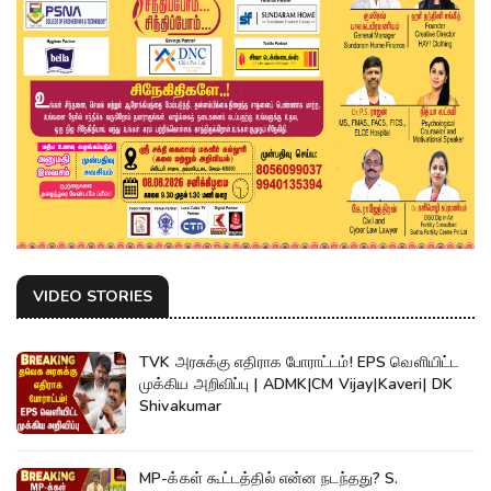
VIDEO STORIES
TVK அரசுக்கு எதிராக போராட்டம்! EPS வெளியிட்ட
முக்கிய அறிவிப்பு | ADMK|CM Vijay|Kaveri| DK
Shivakumar
MP-க்கள் கூட்டத்தில் என்ன நடந்தது? S.