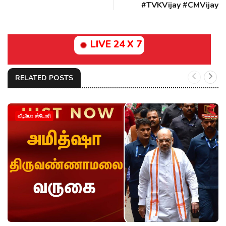
#TVKVijay‌ #CMVijay‌
LIVE 24 X 7
RELATED POSTS
வீடியோ ஸ்டோரி