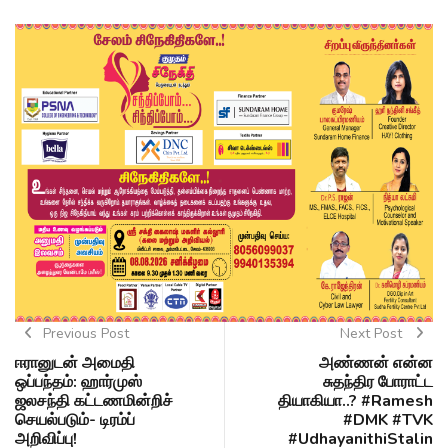
Previous Post
Next Post
ஈரானுடன் அமைதி
அண்ணன் என்ன
ஒப்பந்தம்: ஹார்முஸ்
சுதந்திர போராட்ட
ஜலசந்தி கட்டணமின்றிச்
தியாகியா..? #Ramesh
செயல்படும்- டிரம்ப்
#DMK #TVK
அறிவிப்பு!
#UdhayanithiStalin