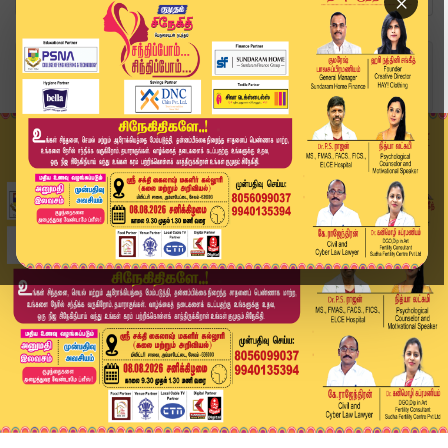
×
Home
வீடியோ ஸ்டோரி
கிணற்றில் கிடந்த 6 வயது சிறுமியின் சடலம் விசாரண...