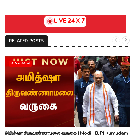
LIVE 24 X 7
RELATED POSTS
வீடியோ ஸ்டோரி
அமித்ஷா திருவண்ணாமலை வருகை | Modi | BJP| Kumudam