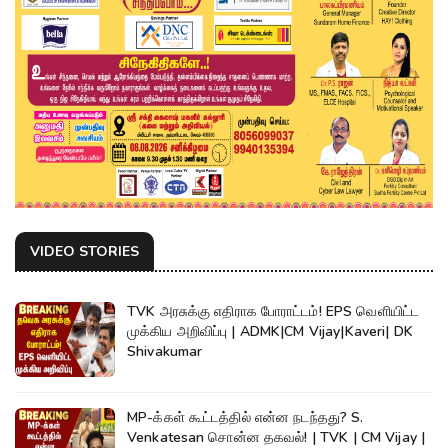
VIDEO STORIES
TVK அரசுக்கு எதிராக போராட்டம்! EPS வெளியிட்ட
முக்கிய அறிவிப்பு | ADMK|CM Vijay|Kaveri| DK
Shivakumar
MP-க்கள் கூட்டத்தில் என்ன நடந்தது? S.
Venkatesan சொன்ன தகவல்! | TVK | CM Vijay |