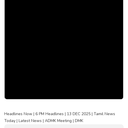
Headlines Now | 6 PM Headlines | 13 DEC 2025 | Tamil News
Today | Latest News | ADMK Meeting | DMK