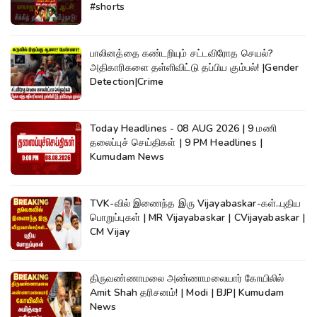
#shorts
பாலினத்தை கண்டறியும் சட்டவிரோத செயல்?
அதிகாரிகளை தள்ளிவிட்டு தப்பிய கும்பல்! |Gender
Detection|Crime
Today Headlines - 08 AUG 2026 | 9 மணி
தலைப்புச் செய்திகள் | 9 PM Headlines |
Kumudam News
TVK-வில் இணைந்த இரு Vijayabaskar-கள்..புதிய
பொறுப்புகள் | MR Vijayabaskar | CVijayabaskar |
CM Vijay
திருவண்ணாமலை அண்ணாமலையார் கோயிலில்
Amit Shah தரிசனம்! | Modi | BJP| Kumudam
News