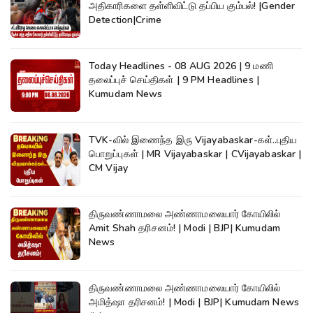
அதிகாரிகளை தள்ளிவிட்டு தப்பிய கும்பல்! |Gender
Detection|Crime
Today Headlines - 08 AUG 2026 | 9 மணி
தலைப்புச் செய்திகள் | 9 PM Headlines |
Kumudam News
TVK-வில் இணைந்த இரு Vijayabaskar-கள்..புதிய
பொறுப்புகள் | MR Vijayabaskar | CVijayabaskar |
CM Vijay
திருவண்ணாமலை அண்ணாமலையார் கோயிலில்
Amit Shah தரிசனம்! | Modi | BJP| Kumudam
News
திருவண்ணாமலை அண்ணாமலையார் கோயிலில்
அமித்ஷா தரிசனம்! | Modi | BJP| Kumudam News