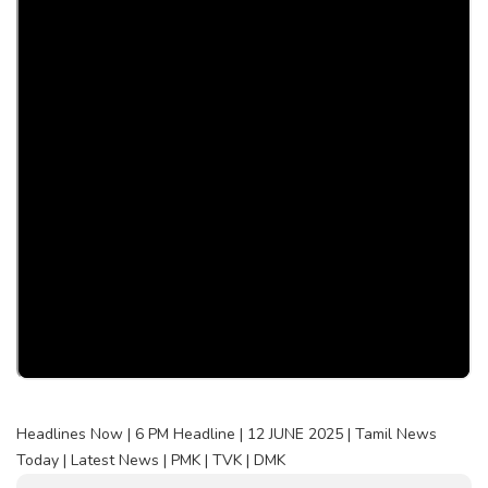
Headlines Now | 6 PM Headline | 12 JUNE 2025 | Tamil News
Today | Latest News | PMK | TVK | DMK