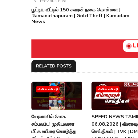
Previous Post
பூட்டிய வீட்டில் 150 சவரன் நகை கொள்ளை |
Ramanathapuram | Gold Theft | Kumudam
News
L
RELATED POSTS
வீடியோ ஸ்டோரி
வீடியோ ஸ்டோரி
கேரளாவில் சோக
SPEED NEWS TAMIL
சம்பவம்..! முதியவரை
06.08.2026 | விரைவுச
மீட்க உயிரை கொடுத்த
செய்திகள் | TVK | D