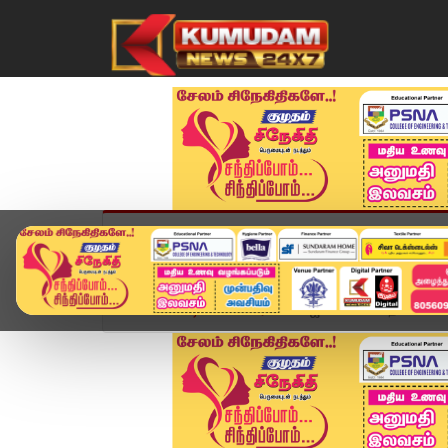
முகப்பு
விளையாட்டு
அண்மை
தமிழ்நாட
Home
வீடியோ ஸ்டோரி
விஜய் கூட்டம் – தவெகவின