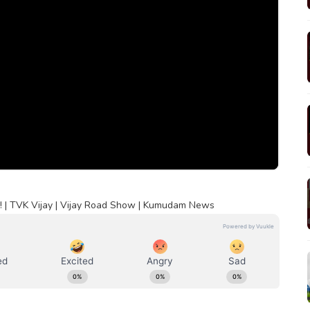
ை! | TVK Vijay | Vijay Road Show | Kumudam News