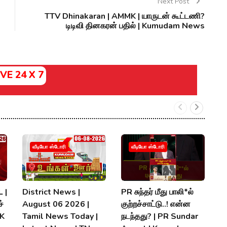
Next Post
TTV Dhinakaran | AMMK | யாருடன் கூட்டணி?
டிடிவி தினகரன் பதில் | Kumudam News
IVE 24 X 7
வீடியோ ஸ்டோரி
வீடியோ ஸ்டோரி
 |
District News |
PR சுந்தர் மீது பாலி*ல்
நி
்
August 06 2026 |
குற்றச்சாட்டு..! என்ன
த
MK
Tamil News Today |
நடந்தது? | PR Sundar
மு