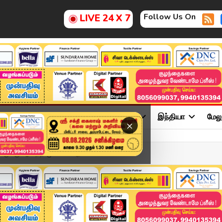
Follow Us On
LIVE 24 X 7
ு
சினிமா
அரசியல்
விளையாட்டு
இந்தியா
மேல
×
ருக்கு ஆனந்த் முக்கிய அற...