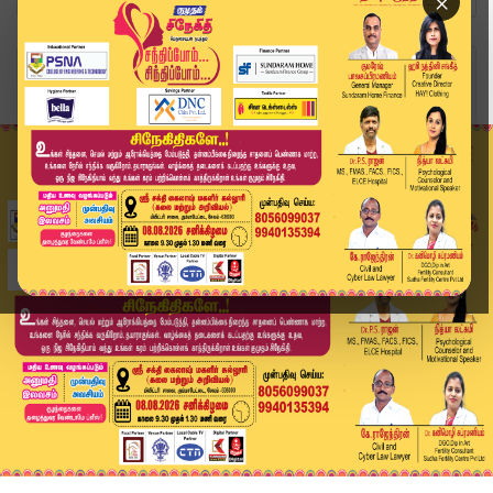
×
Home
வீடியோ ஸ்டோரி
பாரதியார் பிறந்தநாள்: தலைவர்கள் புகழாரம் | Modi...