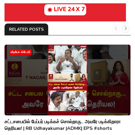
LIVE 24 X 7
RELATED POSTS
வீடியோ ஸ்டோரி
சட்டசபையில் பேப்பர் படிக்கச் சொல்றாரு.. அவரே படிக்கிறாரா
தெரியல! | RB Udhayakumar |ADMK| EPS #shorts