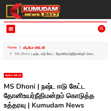
Home
வீடியோ ஸ்டோரி
MS Dhoni | நஷ்ட ஈடு கேட்ட தோனிஉயர்நீதிமன்றம் கொ...
வீடியோ ஸ்டோரி
MS Dhoni | நஷ்ட ஈடு கேட்ட
தோனிஉயர்நீதிமன்றம் கொடுத்த
உத்தரவு | Kumudam News