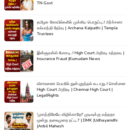
TN Govt
தமிழக கோயில்களில் முக்கிய பொறுப்பு..! அர்ச்சனா
கல்பாத்தி தேர்வு | Archana Kalpathi | Temple
Trustees
இன்சூரன்ஸ் மோசடி..! High Court அதிரடி உத்தரவு |
Insurance Fraud |Kumudam News
விசாரணை பெயரில் துன்புறுத்தல் கூடாது..! சென்னை
High Court அதிரடி | Chennai High Court |
LegalRights
'முகத்திலேயே விழிக்காதே!' முடிவுக்கு வந்ததா
மூன்று தலைமுறை நட்பு..? | DMK |Udhayanidhi
|Anbil Mahesh