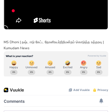
MS Dhoni | நஷ்ட ஈடு கேட்ட தோனிஉயர்நீதிமன்றம் கொடுத்த உத்தரவு |
Kumudam News