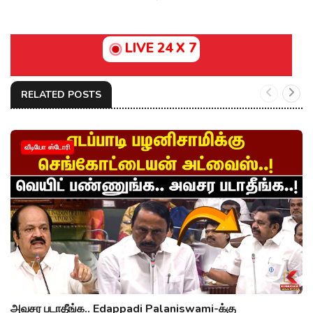
LIVE 24 X 7
RELATED POSTS
வீடியோ ஸ்டோரி
அவசர படாதீங்க.. Edappadi Palaniswami-க்கு