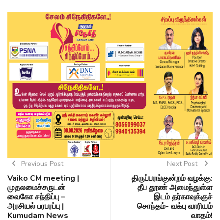
Previous Post
Next Post
Vaiko CM meeting |
திருப்பரங்குன்றம் வழக்கு:
முதலமைச்சருடன்
தீப தூண் அமைந்துள்ள
வைகோ சந்திப்பு –
இடம் தர்காவுக்குச்
அரசியல் பரபரப்பு |
சொந்தம்- வக்பு வாரியம்
Kumudam News
வாதம்!