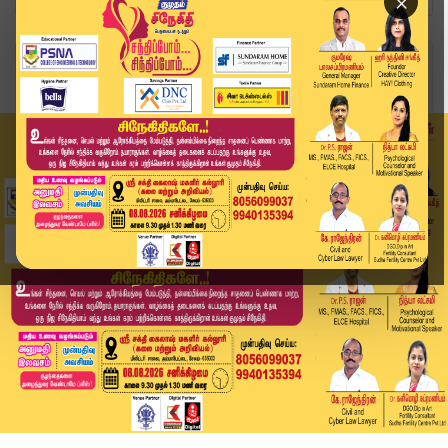
×
Home
வீடியோ ஸ்டோரி
PMK leadership conflict | "ராமதாஸ் - அன்புமணி இ...