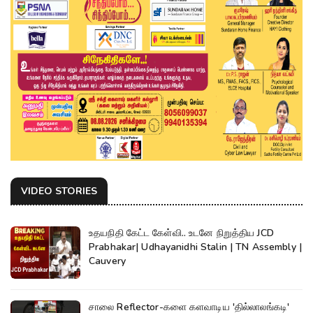
VIDEO STORIES
உதயநிதி கேட்ட கேள்வி.. உடனே நிறுத்திய JCD
Prabhakar| Udhayanidhi Stalin | TN Assembly |
Cauvery
சாலை Reflector-களை களவாடிய 'தில்லாலங்கடி'