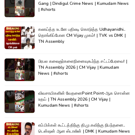
Gang | Dindigul Crime News | Kumudam News
| #shorts
கலாய்த்த உடனே பதிலடி கொடுத்த Udhayanidhi..
தொங்கிப்போன CM Vijay முகம்! | TVK vs DMK |
TN Assembly
பிரபல கலைஞர்களைநினைவுகூர்ந்த சட்டப்பேரவை! |
TN Assembly 2026 | CM Vijay | Kumudam
News | #shorts
விவசாயிகளின் வேதனைPoint Point-ஆக சொன்ன
உதய் | TN Assembly 2026 | CM Vijay |
Kumudam News | #shorts
எம்.பிக்கள் கூட்டத்திற்கு தி.மு.கவிற்கு நிபந்தனை..
டென்ஷன் ஆன ஸ்டாலின் | DMK | Kumudam News