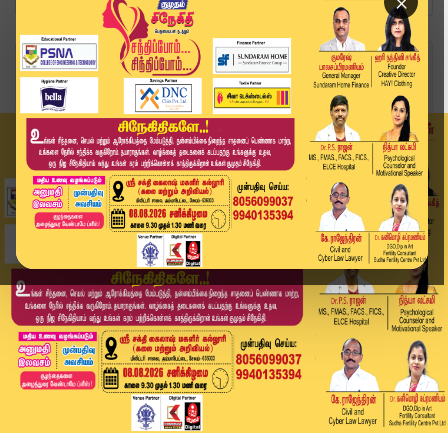
×
Home
வீடியோ ஸ்டோரி
டெல்லியில் தங்கும் விஜய் - நாளையும் விசாரணை? | ...