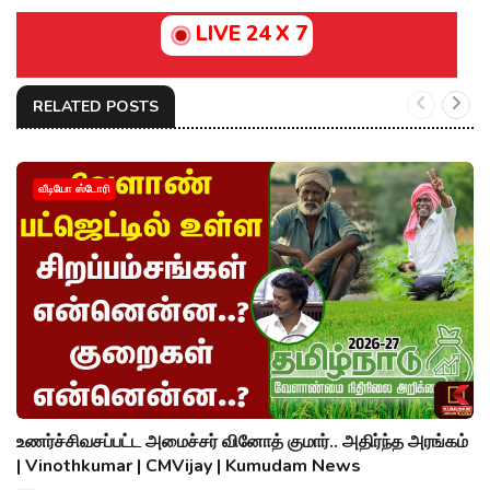
LIVE 24 X 7
RELATED POSTS
வீடியோ ஸ்டோரி
உணர்ச்சிவசப்பட்ட அமைச்சர் வினோத் குமார்.. அதிர்ந்த அரங்கம்
| Vinothkumar | CMVijay | Kumudam News