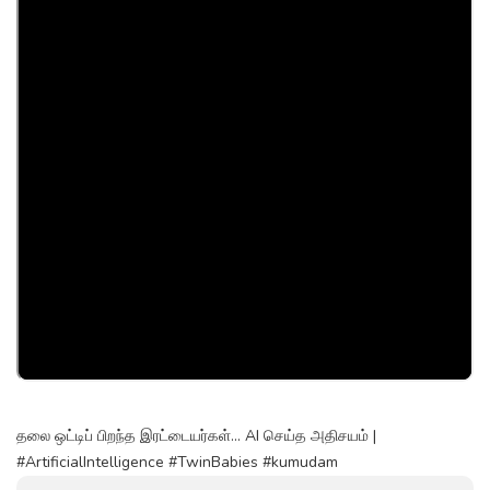
தலை ஒட்டிப் பிறந்த இரட்டையர்கள்... AI செய்த அதிசயம் |
#ArtificialIntelligence #TwinBabies #kumudam