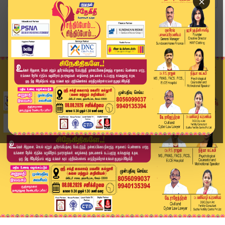
×
Home
வீடியோ ஸ்டோரி
தலை ஒட்டிப் பிறந்த இரட்டையர்கள்... AI செய்த அதி...