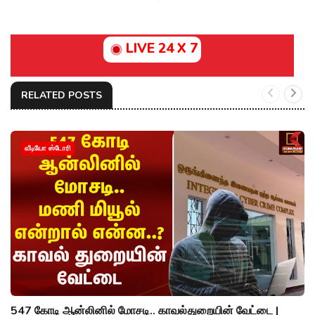
LIVE 24 X 7
RELATED POSTS
வீடியோ ஸ்டோரி
547 கோடி ஆன்லினில் மோசடி.. காவல்துறையின் வேட்டை |