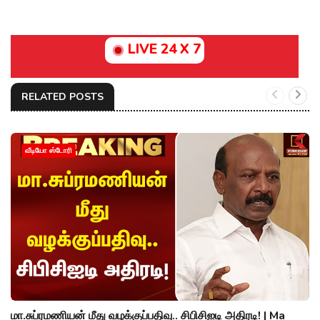
LIVE 24 X 7
RELATED POSTS
வீடியோ ஸ்டோரி
மா.சுப்ரமணியன் மீது வழக்குப்பதிவு.. சிபிசிஐடி அதிரடி! | Ma