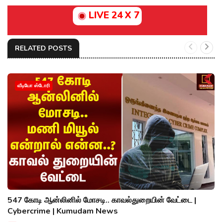
LIVE 24 X 7
RELATED POSTS
வீடியோ ஸ்டோரி
547 கோடி ஆன்லினில் மோசடி.. காவல்துறையின் வேட்டை |
Cybercrime | Kumudam News