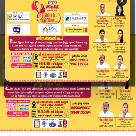
×
Home
வீடியோ ஸ்டோரி
பூந்தமல்லி அமமுக வேட்பாளருக்கு ஆதரவு..!! | AMMK...