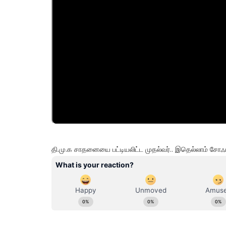
தி.மு.க சாதனையை பட்டியலிட்ட முதல்வர்.. இதெல்லாம் சோஃப