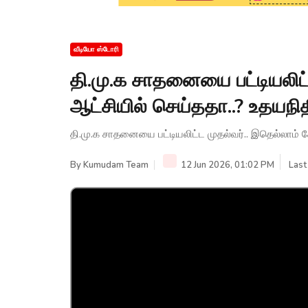
வீடியோ ஸ்டோரி
தி.மு.க சாதனையை பட்டியலிட
ஆட்சியில் செய்ததா..? உதயநி
தி.மு.க சாதனையை பட்டியலிட்ட முதல்வர்.. இதெல்லாம் 
By
Kumudam Team
12 Jun 2026, 01:02 PM
Last