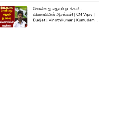
சொன்னது எதுவும் நடக்கல! -
விவசாயியின் ஆதங்கம்! | CM Vijay |
Budjet | VinothKumar | Kumudam
News