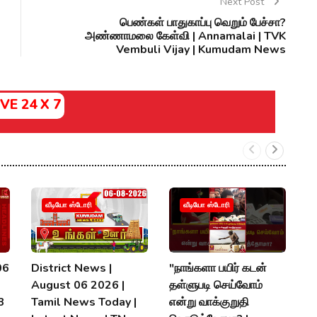
Next Post
பெண்கள் பாதுகாப்பு வெறும் பேச்சா?
அண்ணாமலை கேள்வி | Annamalai | TVK
Vembuli Vijay | Kumudam News
IVE 24 X 7
வீடியோ ஸ்டோரி
வீடியோ ஸ்டோரி
06
District News |
"நாங்களா பயிர் கடன்
7
August 06 2026 |
தள்ளுபடி செய்வோம்
க
 3
Tamil News Today |
என்று வாக்குறுதி
த