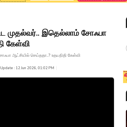
்ட முதல்வர்.. இதெல்லாம் சோஃபா
தி கேள்வி
சோஃபா ஆட்சியில் செய்ததா..? உதயநிதி கேள்வி
 Update : 12 Jun 2026, 01:02 PM