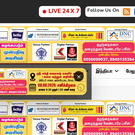
Follow Us On
LIVE 24 X 7
ு
சினிமா
அரசியல்
விளையாட்டு
இந்தியா
மேல
×
ிட்ட முதல்வர்.. இதெல்லாம...