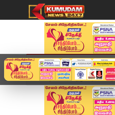
முகப்பு
விளையாட்டு
அண்மை
தமிழ்நாட
Home
வீடியோ ஸ்டோரி
தி.மு.க சாதனையை பட்டியல