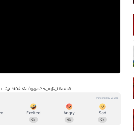
ா ஆட்சியில் செய்ததா..? உதயநிதி கேள்வி