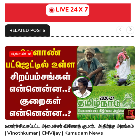
LIVE 24 X 7
RELATED POSTS
வீடியோ ஸ்டோரி
உணர்ச்சிவசப்பட்ட அமைச்சர் வினோத் குமார்.. அதிர்ந்த அரங்கம்
| Vinothkumar | CMVijay | Kumudam News