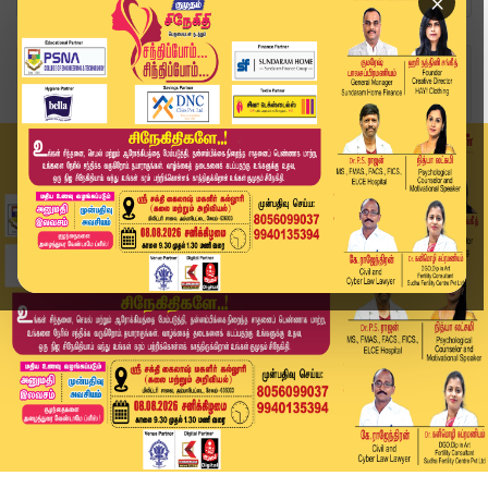
×
Home
வீடியோ ஸ்டோரி
கடலூரை உலுக்கிய கொடூரம்..! இளம் பெண் சடலம் புதை...