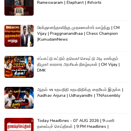
Rameswaram | Elephant | #shorts
பிரக்ஞானந்தாவிற்கு முதலமைச்சர் வாழ்த்து | CM
Vijay | Praggnanandhaa | Chess Champion
|KumudamNews
சப்பகட்டு கட்டும் தவெக! செவுட்டு அடி வாங்கும்
திமுக! காரசார அரசியல் நிகழ்வுகள் | CM Vijay |
DMK
ஆதவ் vs உதயநிதி உதயநிதிக்கு தைரியம் இருக்க |
Aadhav Arjuna | Udhayanidhi | TNAssembly
Today Headlines - 07 AUG 2026 | 9 மணி
தலைப்புச் செய்திகள் | 9 PM Headlines |