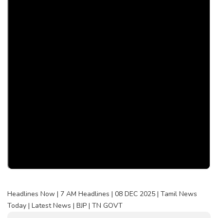
Headlines Now | 7 AM Headlines | 08 DEC 2025 | Tamil News
Today | Latest News | BJP | TN GOVT