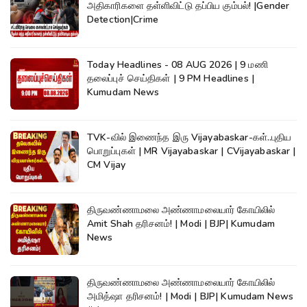
அதிகாரிகளை தள்ளிவிட்டு தப்பிய கும்பல்! |Gender
Detection|Crime
Today Headlines - 08 AUG 2026 | 9 மணி
தலைப்புச் செய்திகள் | 9 PM Headlines |
Kumudam News
TVK-வில் இணைந்த இரு Vijayabaskar-கள்..புதிய
பொறுப்புகள் | MR Vijayabaskar | CVijayabaskar |
CM Vijay
திருவண்ணாமலை அண்ணாமலையார் கோயிலில்
Amit Shah தரிசனம்! | Modi | BJP| Kumudam
News
திருவண்ணாமலை அண்ணாமலையார் கோயிலில்
அமித்ஷா தரிசனம்! | Modi | BJP| Kumudam News