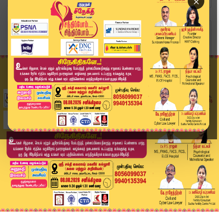
×
Home
வீடியோ ஸ்டோரி
மக்களை தெருநாயுடன் ஒப்பிட்டுப் பேசிய நடிகர் ராக...