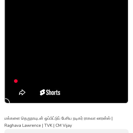
மக்களை தெருநாயுடன் ஒப்பிட்டுப் பேசிய நடிகர் ராகவா லாரன்ஸ் |
Raghava Lawrence | TVK | CM Vijay