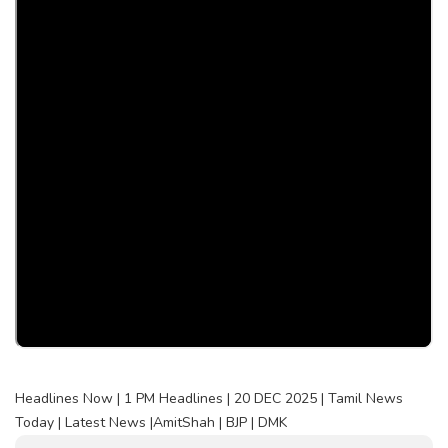
Headlines Now | 1 PM Headlines | 20 DEC 2025 | Tamil News
Today | Latest News |AmitShah | BJP | DMK