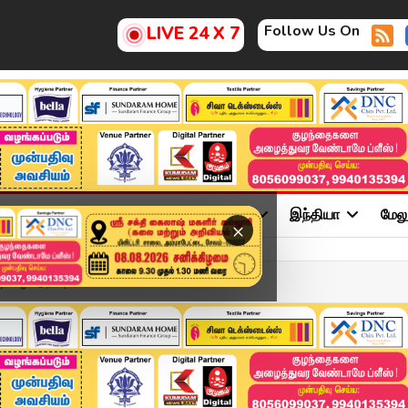
Follow Us On
LIVE 24 X 7
ு
சினிமா
அரசியல்
விளையாட்டு
இந்தியா
மேல
×
டிய ஓட்டுநர் | Kumudam News