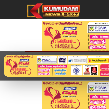
முகப்பு
விளையாட்டு
அண்மை
தமிழ்நாட
Home
வீடியோ ஸ்டோரி
பேருந்தை தாறுமாறாக ஓட்