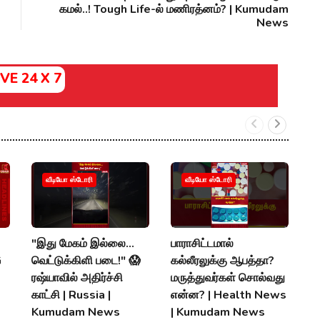
கமல்..! Tough Life-ல் மணிரத்னம்? | Kumudam
News
IVE 24 X 7
வீடியோ ஸ்டோரி
வீடியோ ஸ்டோரி
"இது மேகம் இல்லை...
பாராசிட்டமால்
S
G
வெட்டுக்கிளி படை!" 😱
கல்லீரலுக்கு ஆபத்தா?
0
ரஷ்யாவில் அதிர்ச்சி
மருத்துவர்கள் சொல்வது
ச
காட்சி | Russia |
என்ன? | Health News
|
Kumudam News
| Kumudam News
V