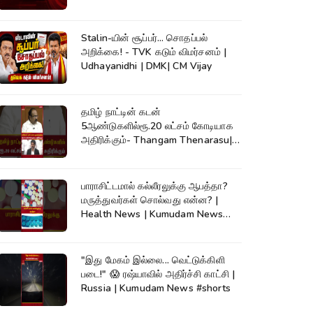
Stalin-யின் சூப்பர்... சொதப்பல்
அறிக்கை! - TVK கடும் விமர்சனம் |
Udhayanidhi | DMK| CM Vijay
தமிழ் நாட்டின் கடன்
5ஆண்டுகளில்ரூ.20 லட்சம் கோடியாக
அதிரிக்கும்- Thangam Thenarasu|
CM Vijay #shorts
பாராசிட்டமால் கல்லீரலுக்கு ஆபத்தா?
மருத்துவர்கள் சொல்வது என்ன? |
Health News | Kumudam News
#shorts
"இது மேகம் இல்லை... வெட்டுக்கிளி
படை!" 😱 ரஷ்யாவில் அதிர்ச்சி காட்சி |
Russia | Kumudam News #shorts