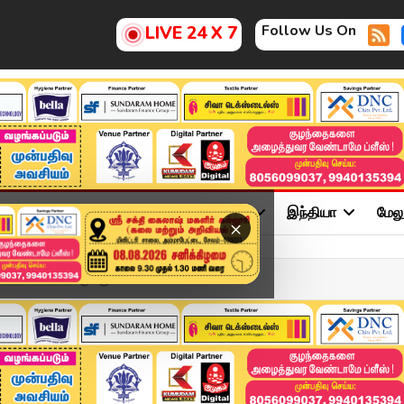
Follow Us On
LIVE 24 X 7
ு
சினிமா
அரசியல்
விளையாட்டு
இந்தியா
மேல
×
லா வேன்.. 6 பேருக்கு ...