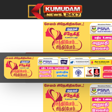
முகப்பு
விளையாட்டு
அண்மை
தமிழ்நாட
Home
வீடியோ ஸ்டோரி
கட்டுப்பாட்டை இழந்த சுற்று