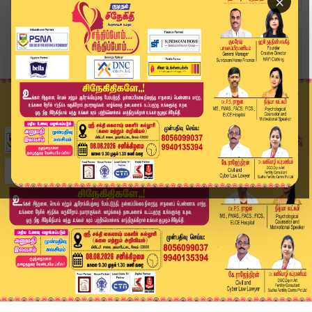
×
Home
வீடியோ ஸ்டோரி
"மக்களுக்கு சேவை செய்யும் தூய்மை பணியாளர்கள்" -...