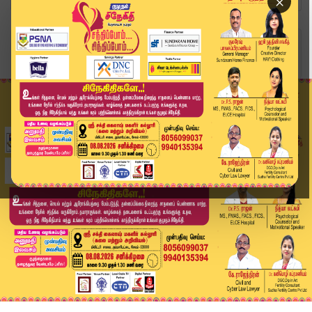
×
Home
வீடியோ ஸ்டோரி
தவெக அரைவேக்காடு அமைச்சர்களே..எச்சரித்த RB Udha...