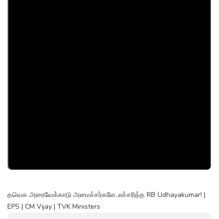
தவெக அரைவேக்காடு அமைச்சர்களே..எச்சரித்த RB Udhayakumar! |
EPS | CM Vijay | TVK Ministers