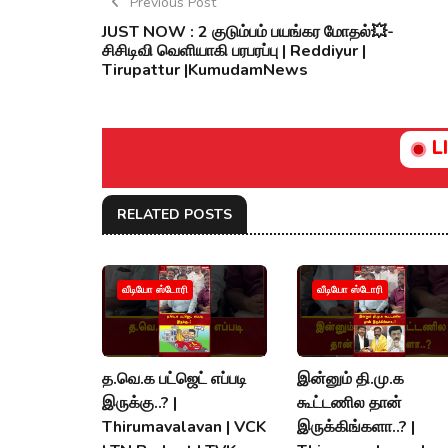
Previous Post
JUST NOW : 2 குடும்பம் பயங்கர மோதல்💥-
சிசிடிவி வெளியாகி பரபரப்பு | Reddiyur |
Tirupattur |KumudamNews
L
RELATED POSTS
வீடியோ ஸ்டோரி
வீடியோ ஸ்டோரி
த.வெ.க பட்ஜெட் எப்படி
இன்னும் தி.மு.க
இருக்கு..? |
கூட்டணில தான்
Thirumavalavan | VCK
இருக்கிங்களா..? |