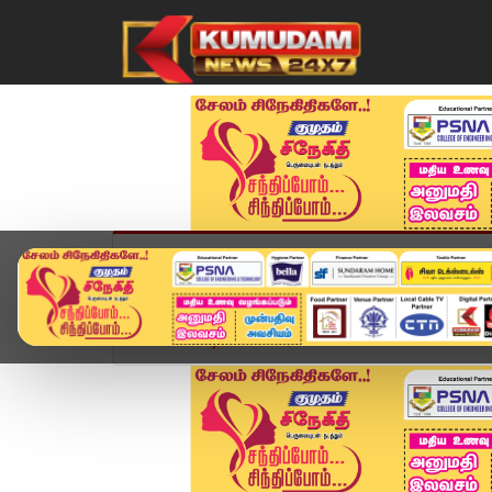
முகப்பு
விளையாட்டு
அண்மை
தமிழ்நாட
Home
வீடியோ ஸ்டோரி
BREAKING : "கோயில்களில