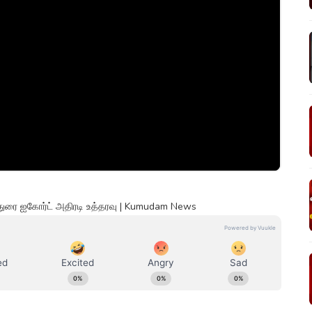
துரை ஐகோர்ட் அதிரடி உத்தரவு | Kumudam News