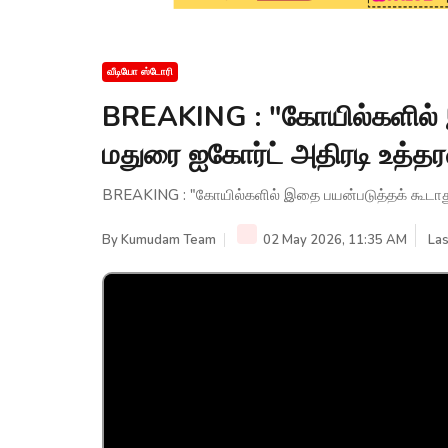
வீடியோ ஸ்டோரி
BREAKING : "கோயில்களில் 
மதுரை ஐகோர்ட் அதிரடி உத்
BREAKING : "கோயில்களில் இதை பயன்படுத்தக் கூடாத
By
Kumudam Team
02 May 2026, 11:35 AM
Las