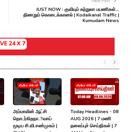
Next Post
JUST NOW : குவியும் சுற்றுலா பயணிகள்...
திணறும் கொடைக்கானல் | Kodaikanal Traffic |
Kumudam News
IVE 24 X 7
வீடியோ ஸ்டோரி
வீடியோ ஸ்டோரி
அம்மாவின் ஆட்சி
Today Headlines - 08
#
தொடர்கிறதா..?வாய்
AUG 2026 | 7 மணி
க
மூடிய சி.வி.சண்முகம் |
தலைப்புச் செய்திகள் | 7
ச