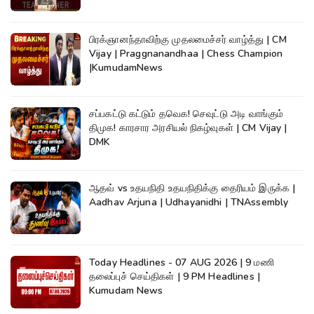
பிரக்ஞானந்தாவிற்கு முதலமைச்சர் வாழ்த்து | CM
Vijay | Praggnanandhaa | Chess Champion
|KumudamNews
சப்பகட்டு கட்டும் தவெக! செவுட்டு அடி வாங்கும்
திமுக! காரசார அரசியல் நிகழ்வுகள் | CM Vijay |
DMK
ஆதவ் vs உதயநிதி உதயநிதிக்கு தைரியம் இருக்க |
Aadhav Arjuna | Udhayanidhi | TNAssembly
Today Headlines - 07 AUG 2026 | 9 மணி
தலைப்புச் செய்திகள் | 9 PM Headlines |
Kumudam News