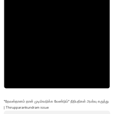
"தேவஸ்தானம் தான் முடிவெடுக்க வேண்டும்" நீதிபதிகள் அமர்வு கருத்து
| Thirupparankundram issue