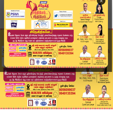
×
Home
வீடியோ ஸ்டோரி
"தேவஸ்தானம் தான் முடிவெடுக்க வேண்டும்" நீதிபதிக...