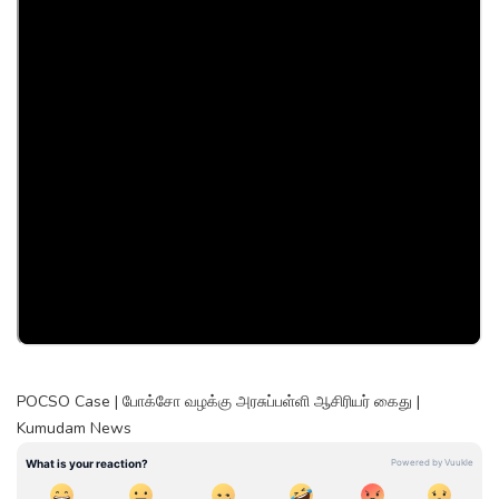
POCSO Case | போக்சோ வழக்கு அரசுப்பள்ளி ஆசிரியர் கைது |
Kumudam News