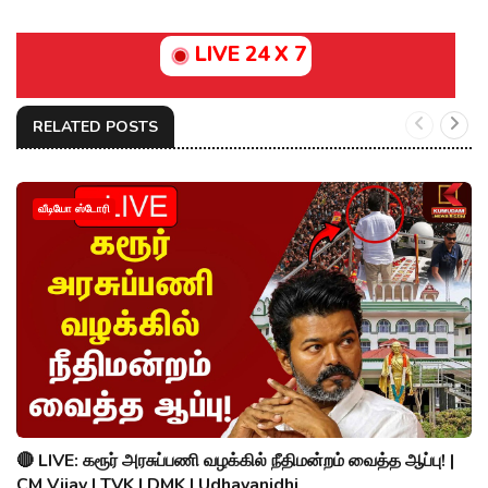
LIVE 24 X 7
RELATED POSTS
வீடியோ ஸ்டோரி
🔴 LIVE: கரூர் அரசுப்பணி வழக்கில் நீதிமன்றம் வைத்த ஆப்பு! |
CM Vijay | TVK | DMK | Udhayanidhi