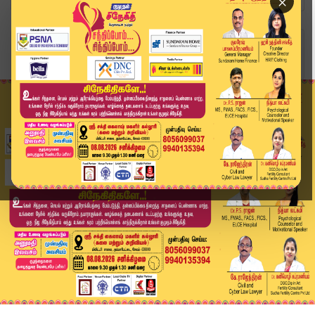
×
Home
வீடியோ ஸ்டோரி
POCSO Case | போக்சோ வழக்கு அரசுப்பள்ளி ஆசிரியர்...