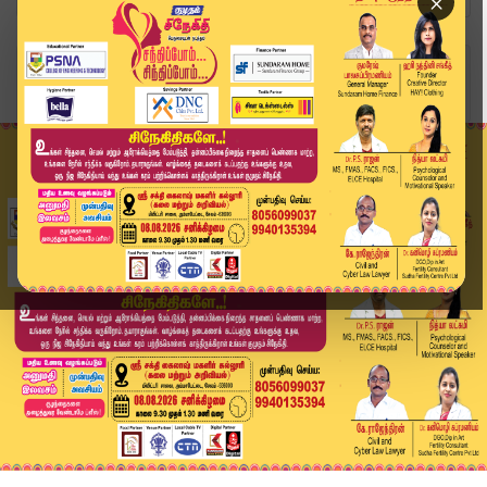
×
Home
வீடியோ ஸ்டோரி
"அதிமுக ஆட்சியில் தான் போதைப் பழக்கம் அதிகரித்த...