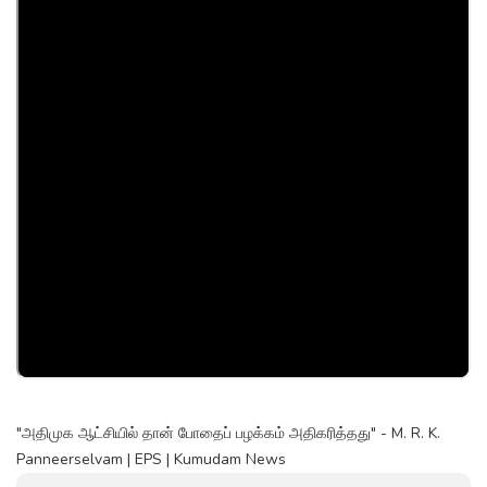
"அதிமுக ஆட்சியில் தான் போதைப் பழக்கம் அதிகரித்தது" - M. R. K.
Panneerselvam | EPS | Kumudam News