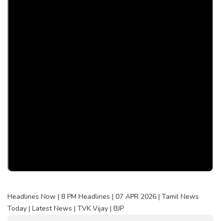
Headlines Now | 8 PM Headlines | 07 APR 2026 | Tamil News
Today | Latest News | TVK Vijay | BJP