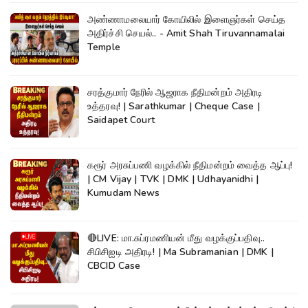
அண்ணாமலையார் கோயிலில் இளைஞர்கள் செய்த
அதிர்ச்சி செயல்.. - Amit Shah Tiruvannamalai
Temple
சரத்குமார் நேரில் ஆஜராக நீதிமன்றம் அதிரடி
உத்தரவு! | Sarathkumar | Cheque Case |
Saidapet Court
கரூர் அரசுப்பணி வழக்கில் நீதிமன்றம் வைத்த ஆப்பு!
| CM Vijay | TVK | DMK | Udhayanidhi |
Kumudam News
🔴LIVE: மா.சுப்ரமணியன் மீது வழக்குப்பதிவு..
சிபிசிஐடி அதிரடி! | Ma Subramanian | DMK |
CBCID Case