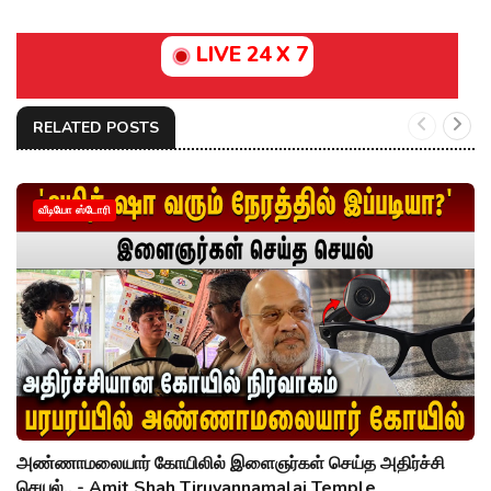
LIVE 24 X 7
RELATED POSTS
வீடியோ ஸ்டோரி
அண்ணாமலையார் கோயிலில் இளைஞர்கள் செய்த அதிர்ச்சி
செயல்.. - Amit Shah Tiruvannamalai Temple