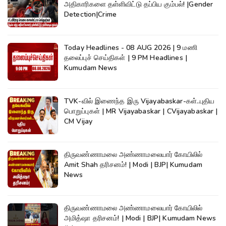
அதிகாரிகளை தள்ளிவிட்டு தப்பிய கும்பல்! |Gender
Detection|Crime
Today Headlines - 08 AUG 2026 | 9 மணி
தலைப்புச் செய்திகள் | 9 PM Headlines |
Kumudam News
TVK-வில் இணைந்த இரு Vijayabaskar-கள்..புதிய
பொறுப்புகள் | MR Vijayabaskar | CVijayabaskar |
CM Vijay
திருவண்ணாமலை அண்ணாமலையார் கோயிலில்
Amit Shah தரிசனம்! | Modi | BJP| Kumudam
News
திருவண்ணாமலை அண்ணாமலையார் கோயிலில்
அமித்ஷா தரிசனம்! | Modi | BJP| Kumudam News