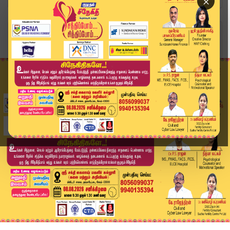
×
Home
வீடியோ ஸ்டோரி
விஜய் - உதயநிதிக்கு நிம்மதி! உயர்நீதிமன்றத்தின்...