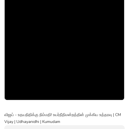
விஜய் - உதயநிதிக்கு நிம்மதி! உயர்நீதிமன்றத்தின் முக்கிய உத்தரவு | CM
Vijay | Udhayanidhi | Kumudam