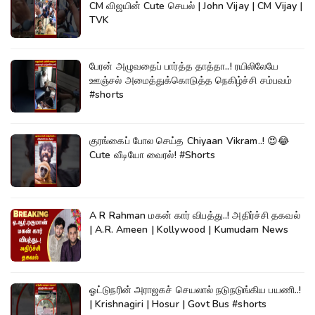
CM விஜயின் Cute செயல் | John Vijay | CM Vijay |
TVK
பேரன் அழுவதைப் பார்த்த தாத்தா..! ரயிலிலேயே
ஊஞ்சல் அமைத்துக்கொடுத்த நெகிழ்ச்சி சம்பவம்
#shorts
குரங்கைப் போல செய்த Chiyaan Vikram..! 😍😂
Cute வீடியோ வைரல்! #Shorts
A R Rahman மகன் கார் விபத்து..! அதிர்ச்சி தகவல்
| A.R. Ameen | Kollywood | Kumudam News
ஓட்டுநரின் அராஜகச் செயலால் நடுநடுங்கிய பயணி..!
| Krishnagiri | Hosur | Govt Bus #shorts