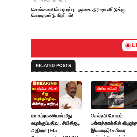
Previous Post
சென்னையில் பரபரப்பு.. நடிகை திரிஷா வீட்டுக்கு
வெடிகுண்டு மிரட்டல்!
L
RELATED POSTS
வீடியோ ஸ்டோரி
வீடியோ ஸ்டோரி
மா.சுப்ரமணியன் மீது
செல்ஃபி மோகம்..
வழக்குப்பதிவு.. சிபிசிஐடி
பள்ளத்தாக்கில் விழுந்
அதிரடி! | Ma
இளைஞர்! உயிரை