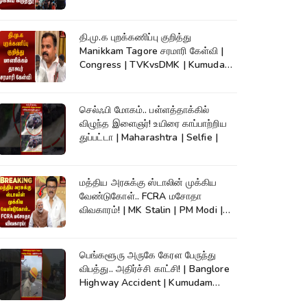
High Court
தி.மு.க புறக்கணிப்பு குறித்து
Manikkam Tagore சரமாரி கேள்வி |
Congress | TVKvsDMK | Kumudam
News
செல்ஃபி மோகம்.. பள்ளத்தாக்கில்
விழுந்த இளைஞர்! உயிரை காப்பாற்றிய
துப்பட்டா | Maharashtra | Selfie |
மத்திய அரசுக்கு ஸ்டாலின் முக்கிய
வேண்டுகோள்.. FCRA மசோதா
விவகாரம்! | MK Stalin | PM Modi |
DMK
பெங்களூரு அருகே கேரள பேருந்து
விபத்து.. அதிர்ச்சி காட்சி! | Banglore
Highway Accident | Kumudam
News