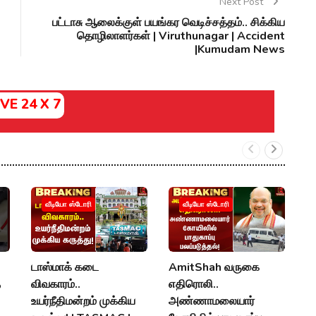
Next Post
பட்டாசு ஆலைக்குள் பயங்கர வெடிச்சத்தம்.. சிக்கிய
தொழிலாளர்கள் | Viruthunagar | Accident
|Kumudam News
IVE 24 X 7
ம
வீடியோ ஸ்டோரி
வீடியோ ஸ்டோரி
த
கு
K
டாஸ்மாக் கடை
AmitShah வருகை
R
த
விவகாரம்..
எதிரொலி..
N
உயர்நீதிமன்றம் முக்கிய
அண்ணாமலையார்