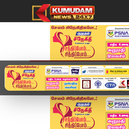
முகப்பு
விளையாட்டு
அண்மை
தமிழ்நாட
Home
வீடியோ ஸ்டோரி
நல்லாட்சி கொடுத்திருந்தால