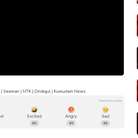
??? | Seeman | NTK | Dindigul | Kumudam News