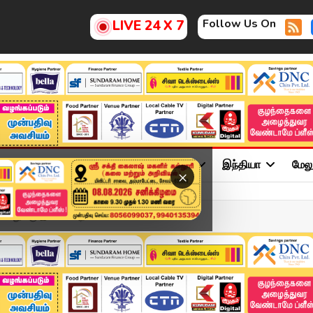
Follow Us On
LIVE 24 X 7
ு
சினிமா
அரசியல்
விளையாட்டு
இந்தியா
மேல
×
் எதுக்கு இலவச அறிவிப்...