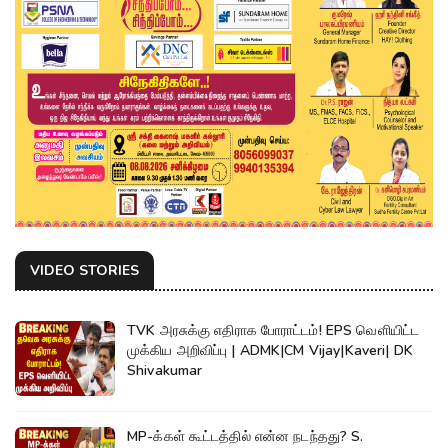
VIDEO STORIES
TVK அரசுக்கு எதிராக போராட்டம்! EPS வெளியிட்ட
முக்கிய அறிவிப்பு | ADMK|CM Vijay|Kaveri| DK
Shivakumar
MP-க்கள் கூட்டத்தில் என்ன நடந்தது? S.