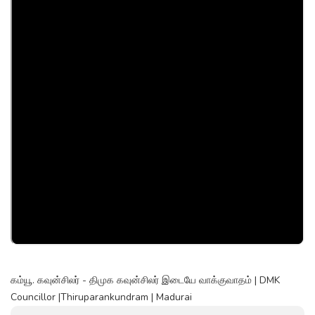
கம்யூ. கவுன்சிலர் - திமுக கவுன்சிலர் இடையே வாக்குவாதம் | DMK
Councillor |Thiruparankundram | Madurai