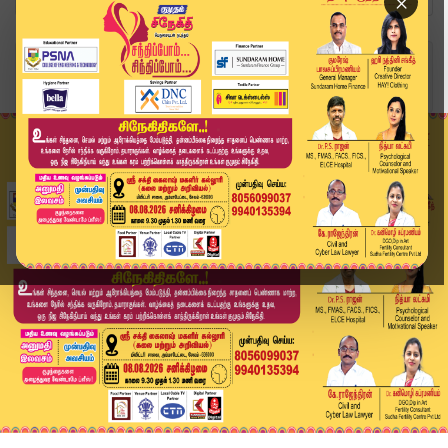
×
Home
வீடியோ ஸ்டோரி
கம்யூ. கவுன்சிலர் - திமுக கவுன்சிலர் இடையே வாக்...