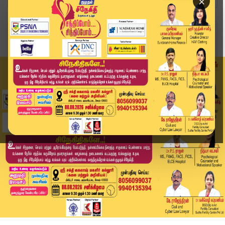
×
Home
வீடியோ ஸ்டோரி
அமெரிக்கா–இஸ்ரேல் இணைந்து தாக்குதல்? பரபரப்பு த...