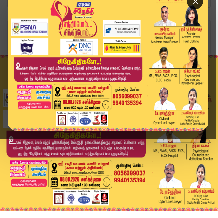
×
Home
வீடியோ ஸ்டோரி
பெற்ற குழந்தைகளுக்கு சூடு வைத்த கொடூரத் தாய் | ...